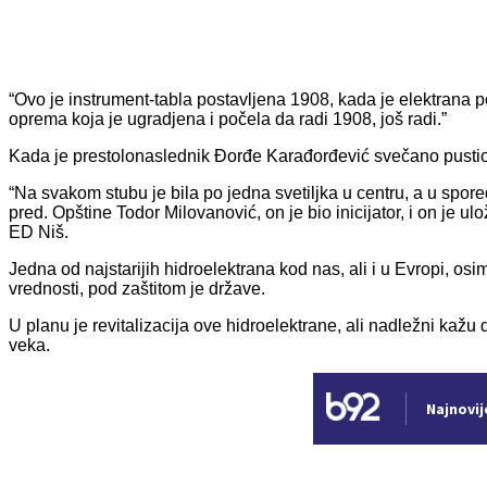
“Ovo je instrument-tabla postavljena 1908, kada je elektrana p
oprema koja je ugradjena i počela da radi 1908, još radi.”
Kada je prestolonaslednik Đorđe Karađorđević svečano pustio u 
“Na svakom stubu je bila po jedna svetiljka u centru, a u spore
pred. Opštine Todor Milovanović, on je bio inicijator, i on je u
ED Niš.
Jedna od najstarijih hidroelektrana kod nas, ali i u Evropi, osim
vrednosti, pod zaštitom je države.
U planu je revitalizacija ove hidroelektrane, ali nadležni kažu 
veka.