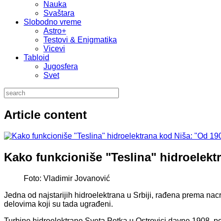
Nauka
Svaštara
Slobodno vreme
Astro+
Testovi & Enigmatika
Vicevi
Tabloid
Jugosfera
Svet
Article content
Kako funkcioniše "Teslina" hidroelekt
Foto: Vladimir Jovanović
Jedna od najstarijih hidroelektrana u Srbiji, rađena prema nacr
delovima koji su tada ugrađeni.
Turbine hidroelektrane Sveta Petka u Ostrovici davne 1908. 