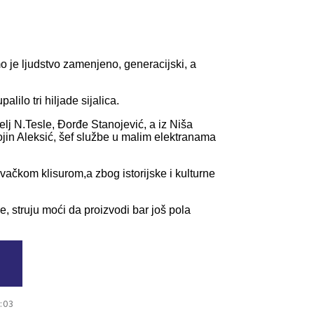
mo je ljudstvo zamenjeno, generacijski, a
ilo tri hiljade sijalica.
elj N.Tesle, Đorđe Stanojević, a iz Niša
ivojin Aleksić, šef službe u malim elektranama
ćevačkom klisurom,a zbog istorijske i kulturne
e, struju moći da proizvodi bar još pola