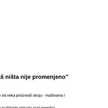
š ništa nije promenjeno"
e od veka proizvodi struju - mašinama i
 mašiniste pripada ovoj porodici.