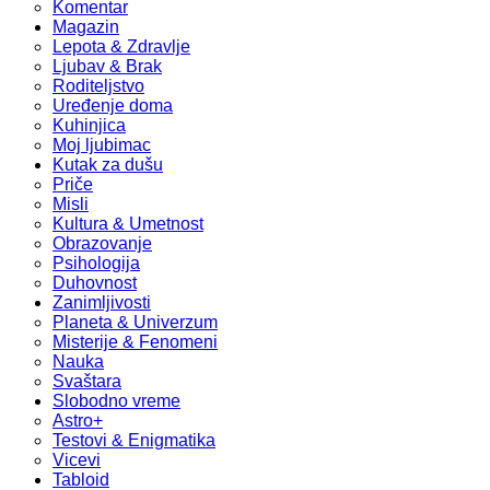
Komentar
Magazin
Lepota & Zdravlje
Ljubav & Brak
Roditeljstvo
Uređenje doma
Kuhinjica
Moj ljubimac
Kutak za dušu
Priče
Misli
Kultura & Umetnost
Obrazovanje
Psihologija
Duhovnost
Zanimljivosti
Planeta & Univerzum
Misterije & Fenomeni
Nauka
Svaštara
Slobodno vreme
Astro+
Testovi & Enigmatika
Vicevi
Tabloid