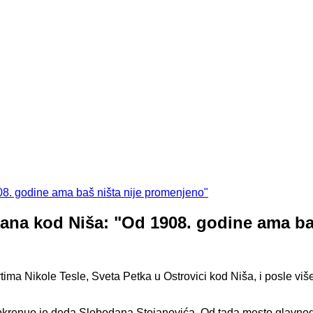
rana kod Niša: "Od 1908. godine ama ba
tima Nikole Tesle, Sveta Petka u Ostrovici kod Niša, i posle viš
pokrenuo je deda Slobodana Stojanovića. Od tada mesto glavnog