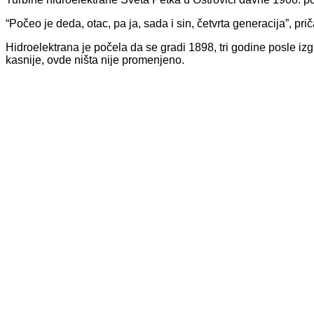
“Počeo je deda, otac, pa ja, sada i sin, četvrta generacija”, 
Hidroelektrana je počela da se gradi 1898, tri godine posle izg
kasnije, ovde ništa nije promenjeno.