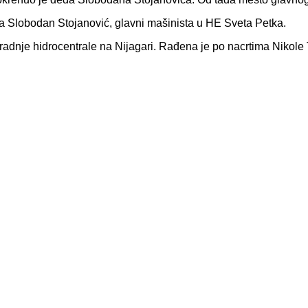
priča Slobodan Stojanović, glavni mašinista u HE Sveta Petka.
radnje hidrocentrale na Nijagari. Rađena je po nacrtima Nikole T