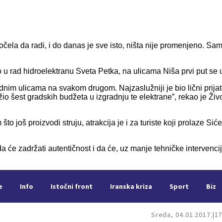
očela da radi, i do danas je sve isto, ništa nije promenjeno. Sa
rad hidroelektranu Sveta Petka, na ulicama Niša prvi put se upal
dnim ulicama na svakom drugom. Najzaslužniji je bio lični prijat
ložio šest gradskih budžeta u izgradnju te elektrane”, rekao je Ž
 što još proizvodi struju, atrakcija je i za turiste koji prolaze Si
da će zadržati autentičnost i da će, uz manje tehničke intervencij