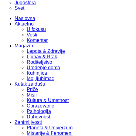
Jugosfera
Svet
Naslovna
Aktuelno
U fokusu
Vesti
Komentar
Magazin
Lepota & Zdravlje
Ljubav & Brak
Roditeljstvo
Uređenje doma
Kuhinjica
Moj ljubimac
Kutak za dušu
Priče
Misli
Kultura & Umetnost
Obrazovanje
Psihologija
Duhovnost
Zanimljivosti
Planeta & Univerzum
Misterije & Fenomeni