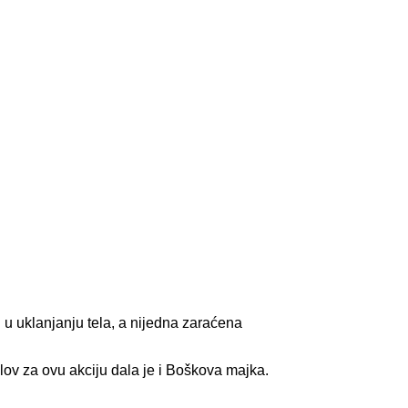
u uklanjanju tela, a nijedna zaraćena
slov za ovu akciju dala je i Boškova majka.