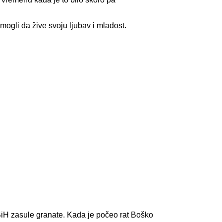
ogli da žive svoju ljubav i mladost.
d BiH zasule granate. Kada je počeo rat Boško