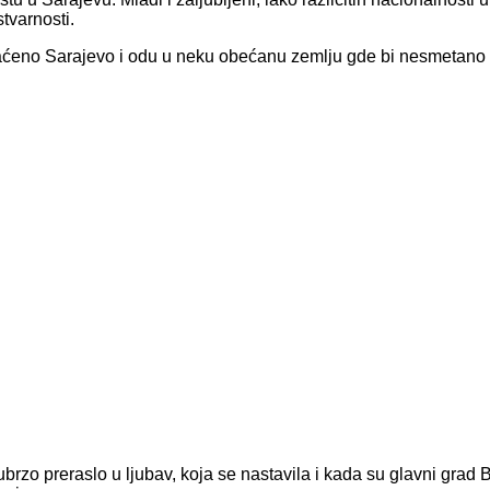
tvarnosti.
aćeno Sarajevo i odu u neku obećanu zemlju gde bi nesmetano m
je ubrzo preraslo u ljubav, koja se nastavila i kada su glavni gra