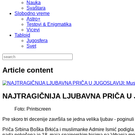
Nauka
Svaštara
Slobodno vreme
Astro+
Testovi & Enigmatika
Vicevi
Tabloid
Jugosfera
Svet
Article content
NAJTRAGIČNIJA LJUBAVNA PRIČA U JUG
Foto: Printscreen
Pre skoro tri decenije završila se jedna velika ljubav - poginu
Priča Srbina Boška Brkića i muslimanke Admire Ismić podigla je
nada pokošena je 18. maja snajperskim hicima na Vrbanja mostu 