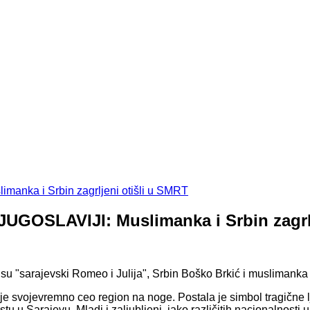
OSLAVIJI: Muslimanka i Srbin zagrlj
li su "sarajevski Romeo i Julija", Srbin Boško Brkić i muslimanka
 svojevremno ceo region na noge. Postala je simbol tragične ljub
u Sarajevu. Mladi i zaljubljeni, iako različitih nacionalnosti 