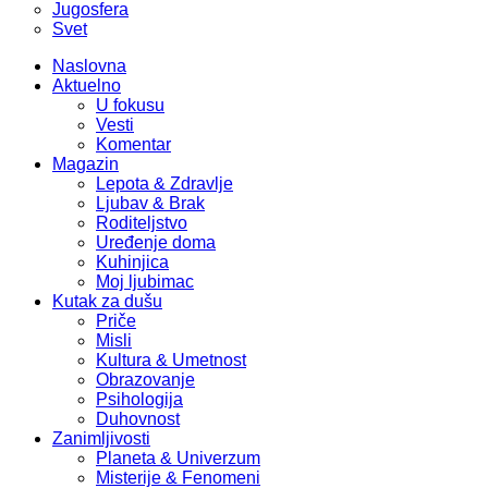
Jugosfera
Svet
Naslovna
Aktuelno
U fokusu
Vesti
Komentar
Magazin
Lepota & Zdravlje
Ljubav & Brak
Roditeljstvo
Uređenje doma
Kuhinjica
Moj ljubimac
Kutak za dušu
Priče
Misli
Kultura & Umetnost
Obrazovanje
Psihologija
Duhovnost
Zanimljivosti
Planeta & Univerzum
Misterije & Fenomeni