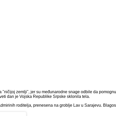
 "ničijoj zemlji", jer su međunarodne snage odbile da pomognu 
veti dan je Vojska Republike Srpske sklonila tela.
 Admirinih roditelja, prenesena na groblje Lav u Sarajevu. Blago