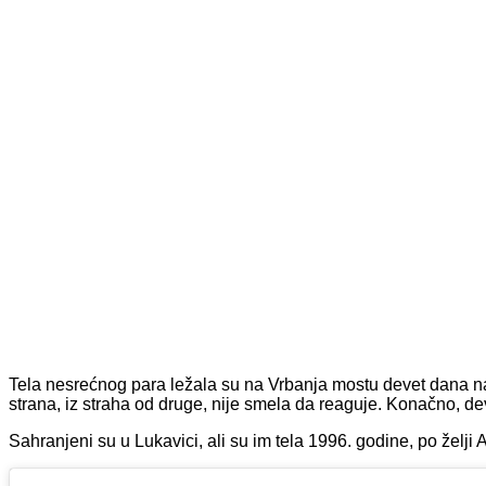
Tela nesrećnog para ležala su na Vrbanja mostu devet dana na
strana, iz straha od druge, nije smela da reaguje. Konačno, de
Sahranjeni su u Lukavici, ali su im tela 1996. godine, po želji