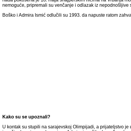
nemoguće, pripremali su venčanje i odlazak iz nepodnošljive s
Boško i Admira Ismić odlučili su 1993. da napuste ratom zahv
Kako su se upoznali?
U kontak su stupili na sarajevskoj Olimpijadi, a prijateljstvo 