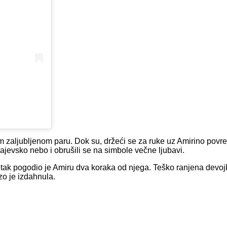
om zaljubljenom paru. Dok su, držeći se za ruke uz Amirino pov
rajevsko nebo i obrušili se na simbole večne ljubavi.
etak pogodio je Amiru dva koraka od njega. Teško ranjena devo
zo je izdahnula.