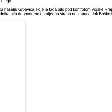
g njega.
 ka naselju Grbavica, koje je tada bilo pod kontrolom Vojske Rr
dnika bilo dogovoreno da nijedna strana ne zapuca dok Boško i