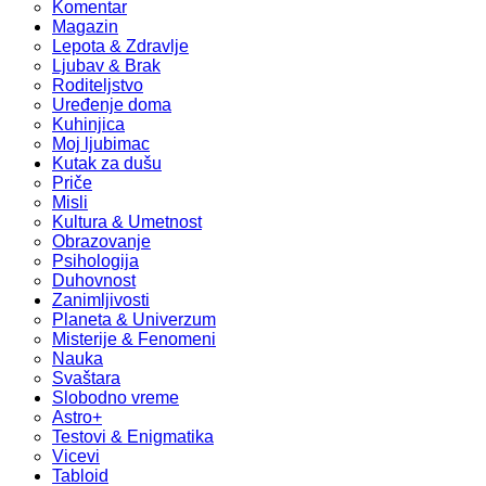
Komentar
Magazin
Lepota & Zdravlje
Ljubav & Brak
Roditeljstvo
Uređenje doma
Kuhinjica
Moj ljubimac
Kutak za dušu
Priče
Misli
Kultura & Umetnost
Obrazovanje
Psihologija
Duhovnost
Zanimljivosti
Planeta & Univerzum
Misterije & Fenomeni
Nauka
Svaštara
Slobodno vreme
Astro+
Testovi & Enigmatika
Vicevi
Tabloid