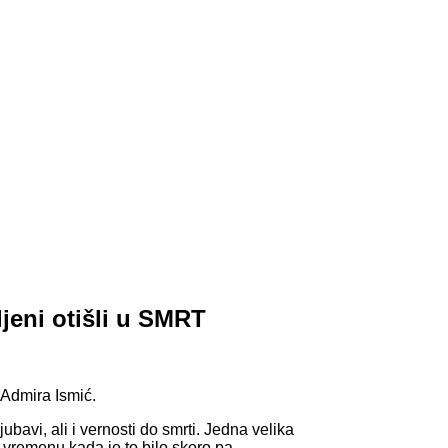
eni otišli u SMRT
 Admira Ismić.
avi, ali i vernosti do smrti. Jedna velika
u vremenu kada je to bilo skoro pa