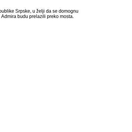
epublike Srpske, u želji da se domognu
 Admira budu prelazili preko mosta.