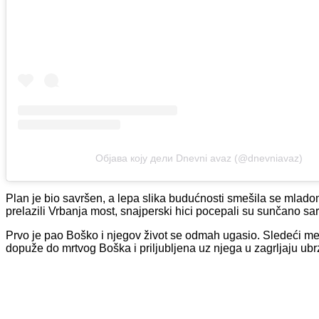
Објава коју дели Dnevni avaz (@dnevniavaz)
Plan je bio savršen, a lepa slika budućnosti smešila se mlad
prelazili Vrbanja most, snajperski hici pocepali su sunčano sa
Prvo je pao Boško i njegov život se odmah ugasio. Sledeći m
dopuže do mrtvog Boška i priljubljena uz njega u zagrljaju ubr