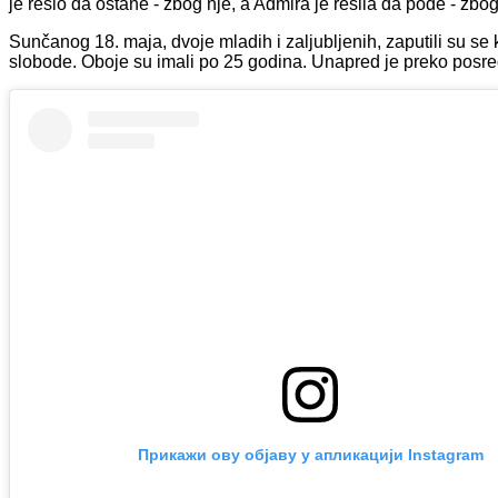
je rešio da ostane - zbog nje, a Admira je rešila da pođe - zbo
Sunčanog 18. maja, dvoje mladih i zaljubljenih, zaputili su se
slobode. Oboje su imali po 25 godina. Unapred je preko posre
Прикажи ову објаву у апликацији Instagram