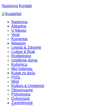
Naslovna
Kontakt
Naslovna
Aktuelno
U fokusu
Vesti
Komentar
Magazin
Lepota & Zdravlje
Ljubav & Brak
Roditeljstvo
Uređenje doma
Kuhinjica
Moj ljubimac
Kutak za dušu
Priče
Misli
Kultura & Umetnost
Obrazovanje
Psihologija
Duhovnost
Zanimljivosti