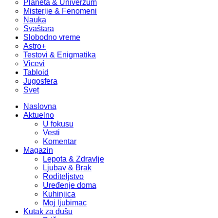
Planeta & Univerzum
Misterije & Fenomeni
Nauka
Svaštara
Slobodno vreme
Astro+
Testovi & Enigmatika
Vicevi
Tabloid
Jugosfera
Svet
Naslovna
Aktuelno
U fokusu
Vesti
Komentar
Magazin
Lepota & Zdravlje
Ljubav & Brak
Roditeljstvo
Uređenje doma
Kuhinjica
Moj ljubimac
Kutak za dušu