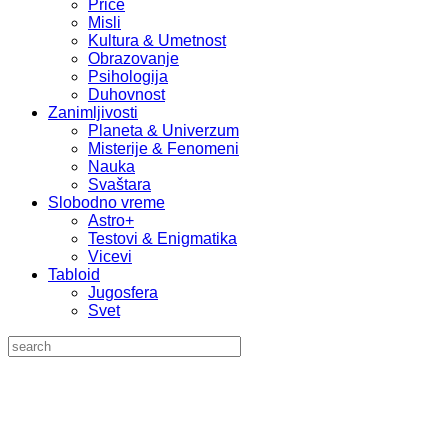
Priče
Misli
Kultura & Umetnost
Obrazovanje
Psihologija
Duhovnost
Zanimljivosti
Planeta & Univerzum
Misterije & Fenomeni
Nauka
Svaštara
Slobodno vreme
Astro+
Testovi & Enigmatika
Vicevi
Tabloid
Jugosfera
Svet