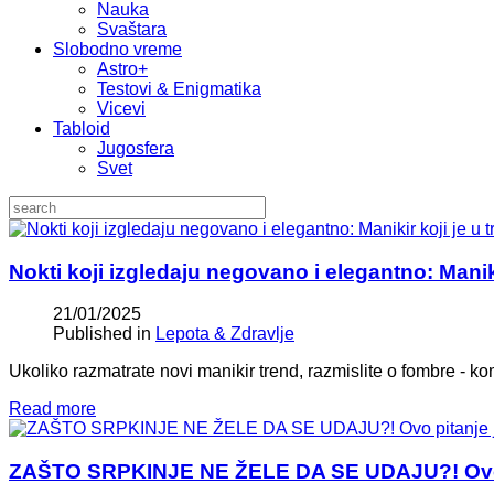
Nauka
Svaštara
Slobodno vreme
Astro+
Testovi & Enigmatika
Vicevi
Tabloid
Jugosfera
Svet
Nokti koji izgledaju negovano i elegantno: Manikir
21/01/2025
Published in
Lepota & Zdravlje
Ukoliko razmatrate novi manikir trend, razmislite o fombre - ko
Read more
ZAŠTO SRPKINJE NE ŽELE DA SE UDAJU?! Ovo pi