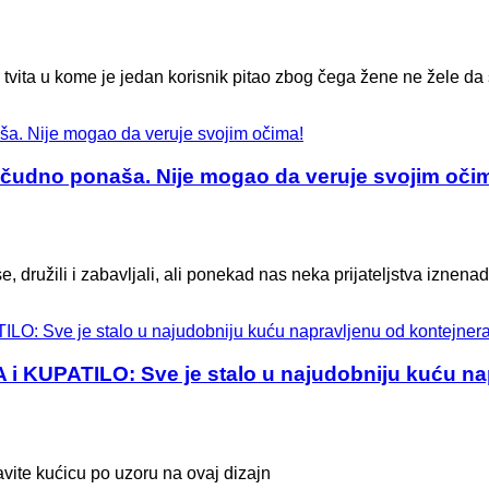
tvita u kome je jedan korisnik pitao zbog čega žene ne žele da 
nj čudno ponaša. Nije mogao da veruje svojim oči
se, družili i zabavljali, ali ponekad nas neka prijateljstva iznenad
UPATILO: Sve je stalo u najudobniju kuću nap
vite kućicu po uzoru na ovaj dizajn