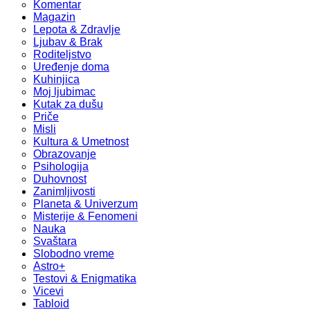
Komentar
Magazin
Lepota & Zdravlje
Ljubav & Brak
Roditeljstvo
Uređenje doma
Kuhinjica
Moj ljubimac
Kutak za dušu
Priče
Misli
Kultura & Umetnost
Obrazovanje
Psihologija
Duhovnost
Zanimljivosti
Planeta & Univerzum
Misterije & Fenomeni
Nauka
Svaštara
Slobodno vreme
Astro+
Testovi & Enigmatika
Vicevi
Tabloid