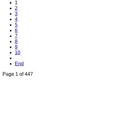
1
2
3
4
5
6
7
8
9
10
End
Page 1 of 447