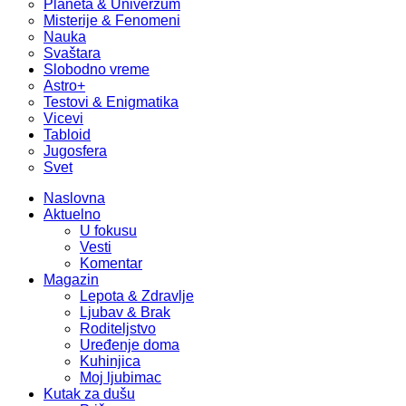
Planeta & Univerzum
Misterije & Fenomeni
Nauka
Svaštara
Slobodno vreme
Astro+
Testovi & Enigmatika
Vicevi
Tabloid
Jugosfera
Svet
Naslovna
Aktuelno
U fokusu
Vesti
Komentar
Magazin
Lepota & Zdravlje
Ljubav & Brak
Roditeljstvo
Uređenje doma
Kuhinjica
Moj ljubimac
Kutak za dušu