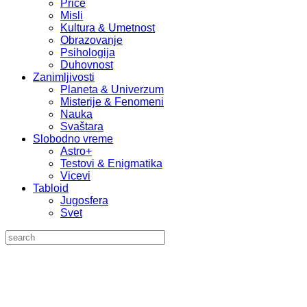
Priče
Misli
Kultura & Umetnost
Obrazovanje
Psihologija
Duhovnost
Zanimljivosti
Planeta & Univerzum
Misterije & Fenomeni
Nauka
Svaštara
Slobodno vreme
Astro+
Testovi & Enigmatika
Vicevi
Tabloid
Jugosfera
Svet