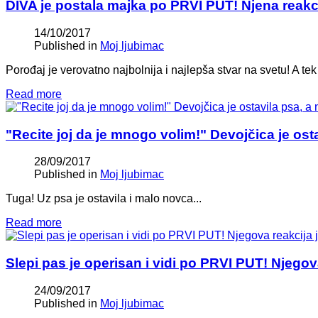
DIVA je postala majka po PRVI PUT! Njena reakc
14/10/2017
Published in
Moj ljubimac
Porođaj je verovatno najbolnija i najlepša stvar na svetu! A tek
Read more
"Recite joj da je mnogo volim!" Devojčica je ost
28/09/2017
Published in
Moj ljubimac
Tuga! Uz psa je ostavila i malo novca...
Read more
Slepi pas je operisan i vidi po PRVI PUT! Njegova
24/09/2017
Published in
Moj ljubimac