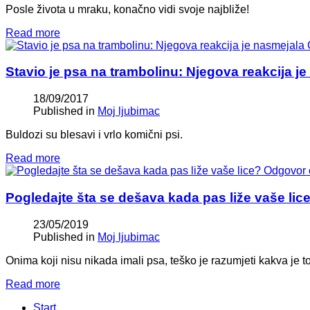
Posle života u mraku, konačno vidi svoje najbliže!
Read more
Stavio je psa na trambolinu: Njegova reakcija 
18/09/2017
Published in
Moj ljubimac
Buldozi su blesavi i vrlo komični psi.
Read more
Pogledajte šta se dešava kada pas liže vaše lic
23/05/2019
Published in
Moj ljubimac
Onima koji nisu nikada imali psa, teško je razumjeti kakva je to
Read more
Start