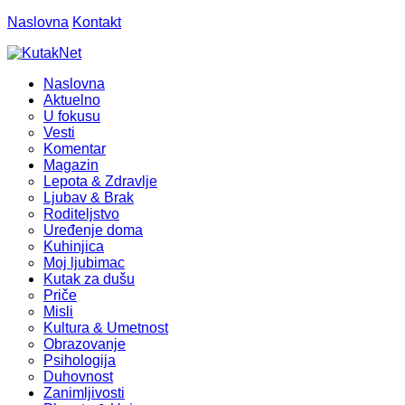
Naslovna
Kontakt
Naslovna
Aktuelno
U fokusu
Vesti
Komentar
Magazin
Lepota & Zdravlje
Ljubav & Brak
Roditeljstvo
Uređenje doma
Kuhinjica
Moj ljubimac
Kutak za dušu
Priče
Misli
Kultura & Umetnost
Obrazovanje
Psihologija
Duhovnost
Zanimljivosti