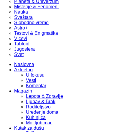
Planeta & Univerzum
Misterije & Fenomeni
Nauka
Svaštara
Slobodno vreme
Astro+
Testovi & Enigmatika
Vicevi
Tabloid
Jugosfera
Svet
Naslovna
Aktuelno
U fokusu
Vesti
Komentar
Magazin
Lepota & Zdravlje
Ljubav & Brak
Roditeljstvo
Uređenje doma
Kuhinjica
Moj ljubimac
Kutak za dušu