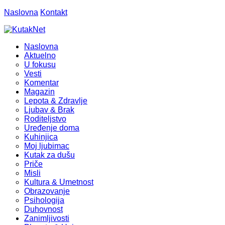
Naslovna
Kontakt
Naslovna
Aktuelno
U fokusu
Vesti
Komentar
Magazin
Lepota & Zdravlje
Ljubav & Brak
Roditeljstvo
Uređenje doma
Kuhinjica
Moj ljubimac
Kutak za dušu
Priče
Misli
Kultura & Umetnost
Obrazovanje
Psihologija
Duhovnost
Zanimljivosti