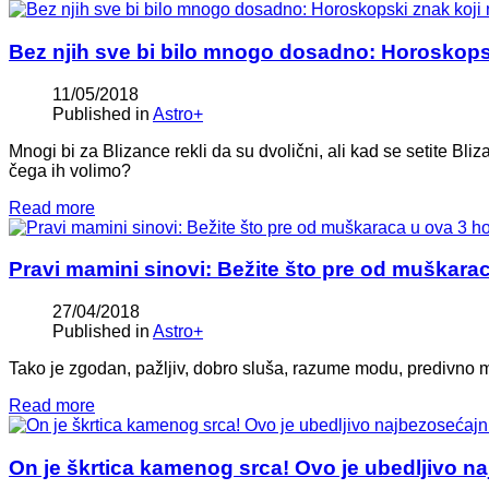
Bez njih sve bi bilo mnogo dosadno: Horoskopsk
11/05/2018
Published in
Astro+
Mnogi bi za Blizance rekli da su dvolični, ali kad se setite Bli
čega ih volimo?
Read more
Pravi mamini sinovi: Bežite što pre od muškar
27/04/2018
Published in
Astro+
Tako je zgodan, pažljiv, dobro sluša, razume modu, predivno m
Read more
On je škrtica kamenog srca! Ovo je ubedljivo n