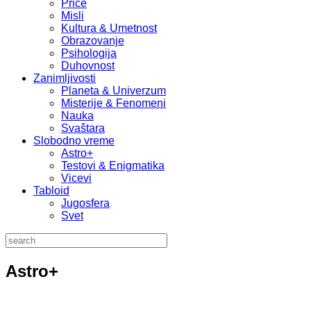
Priče
Misli
Kultura & Umetnost
Obrazovanje
Psihologija
Duhovnost
Zanimljivosti
Planeta & Univerzum
Misterije & Fenomeni
Nauka
Svaštara
Slobodno vreme
Astro+
Testovi & Enigmatika
Vicevi
Tabloid
Jugosfera
Svet
Astro+