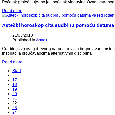
Početak proleća ujedno je i početak vladavine Ovna, vatrenog
Read more
Astečki horoskop čita sudbinu pomoću datuma 
21/03/2018
Published in
Astro+
Graditeljstvo ovog drevnog naroda privlači brojne avanturiste, d
inspiracija proučavaocima alternativnih disciplina.
Read more
Start
17
18
19
20
21
22
23
24