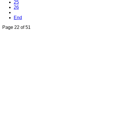
25
26
End
Page 22 of 51