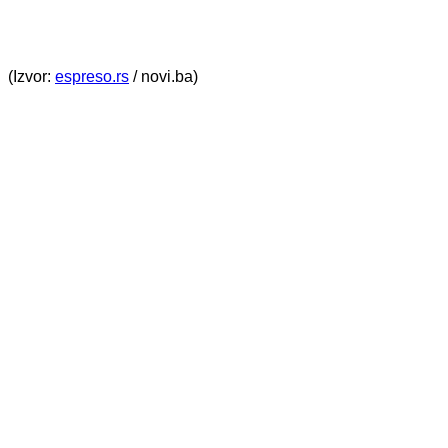
(Izvor:
espreso.rs
/ novi.ba)