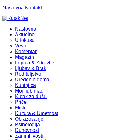
Naslovna
Kontakt
Naslovna
Aktuelno
U fokusu
Vesti
Komentar
Magazin
Lepota & Zdravlje
Ljubav & Brak
Roditeljstvo
Uređenje doma
Kuhinjica
Moj ljubimac
Kutak za dušu
Priče
Misli
Kultura & Umetnost
Obrazovanje
Psihologija
Duhovnost
Zanimljivosti