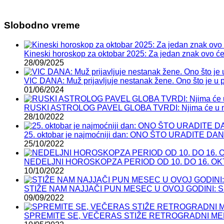
Slobodno vreme
Kineski horoskop za oktobar 2025: Za jedan znak ovo će b
28/09/2025
VIC DANA: Muž prijavljuje nestanak žene. Ono što je u po
01/06/2024
RUSKI ASTROLOG PAVEL GLOBA TVRDI: Njima će u n
28/10/2022
25. oktobar je najmoćniji dan: ONO ŠTO URADIT
25/10/2022
NEDELJNI HOROSKOPZA PERIOD OD 10. DO 16. OKTOBRA:
10/10/2022
STIŽE NAM NAJJAČI PUN MESEC U OVOJ GODINI: Sutra
09/09/2022
SPREMITE SE, VEČERAS STIŽE RETROGRADNI MERKU