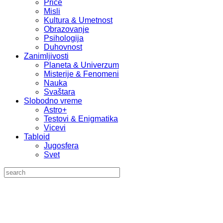
Priče
Misli
Kultura & Umetnost
Obrazovanje
Psihologija
Duhovnost
Zanimljivosti
Planeta & Univerzum
Misterije & Fenomeni
Nauka
Svaštara
Slobodno vreme
Astro+
Testovi & Enigmatika
Vicevi
Tabloid
Jugosfera
Svet