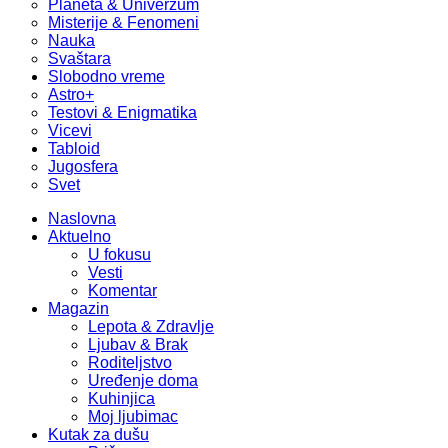
Planeta & Univerzum
Misterije & Fenomeni
Nauka
Svaštara
Slobodno vreme
Astro+
Testovi & Enigmatika
Vicevi
Tabloid
Jugosfera
Svet
Naslovna
Aktuelno
U fokusu
Vesti
Komentar
Magazin
Lepota & Zdravlje
Ljubav & Brak
Roditeljstvo
Uređenje doma
Kuhinjica
Moj ljubimac
Kutak za dušu