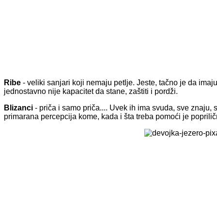
Ribe
- veliki sanjari koji nemaju petlje. Jeste, tačno je da im
jednostavno nije kapacitet da stane, zaštiti i pordži.
Blizanci
- priča i samo priča.... Uvek ih ima svuda, sve znaju
primarana percepcija kome, kada i šta treba pomoći je poprili