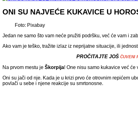
ONI SU NAJVEĆE KUKAVICE U HOROSKOP
Foto: Pixabay
Jedan ne samo što vam neće pružiti podršku, već će vam i zabi
Ako vam je teško, tražite izlaz iz neprijatne situacije, ili je
PROČITAJTE JOŠ
ČUVENI R
Na prvom mestu je
Škorpija
! One nisu samo kukavice već će 
Oni su jači od nje. Kada je u krizi prvo će otrovnim repićem ub
povlači u sebe i njene reakcije su smrtonosne.