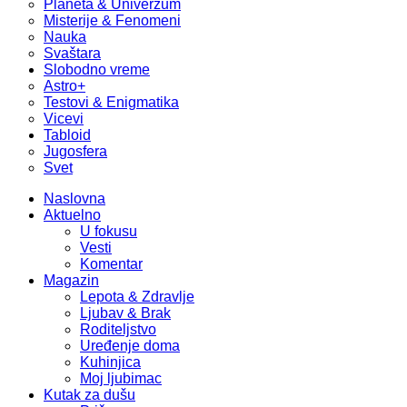
Planeta & Univerzum
Misterije & Fenomeni
Nauka
Svaštara
Slobodno vreme
Astro+
Testovi & Enigmatika
Vicevi
Tabloid
Jugosfera
Svet
Naslovna
Aktuelno
U fokusu
Vesti
Komentar
Magazin
Lepota & Zdravlje
Ljubav & Brak
Roditeljstvo
Uređenje doma
Kuhinjica
Moj ljubimac
Kutak za dušu