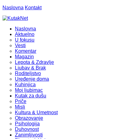
Naslovna
Kontakt
Naslovna
Aktuelno
U fokusu
Vesti
Komentar
Magazin
Lepota & Zdravlje
Ljubav & Brak
Roditeljstvo
Uređenje doma
Kuhinjica
Moj ljubimac
Kutak za dušu
Priče
Misli
Kultura & Umetnost
Obrazovanje
Psihologija
Duhovnost
Zanimljivosti