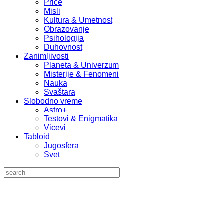
Priče
Misli
Kultura & Umetnost
Obrazovanje
Psihologija
Duhovnost
Zanimljivosti
Planeta & Univerzum
Misterije & Fenomeni
Nauka
Svaštara
Slobodno vreme
Astro+
Testovi & Enigmatika
Vicevi
Tabloid
Jugosfera
Svet