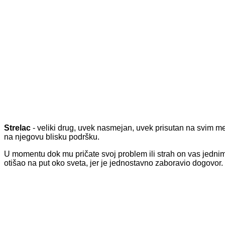
Strelac
- veliki drug, uvek nasmejan, uvek prisutan na svim m
na njegovu blisku podršku.
U momentu dok mu pričate svoj problem ili strah on vas jednim
otišao na put oko sveta, jer je jednostavno zaboravio dogovor.