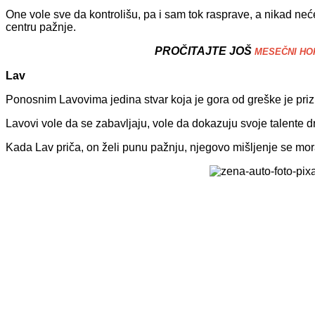
One vole sve da kontrolišu, pa i sam tok rasprave, a nikad neć
centru pažnje.
PROČITAJTE JOŠ
MESEČNI HORO
Lav
Ponosnim Lavovima jedina stvar koja je gora od greške je pri
Lavovi vole da se zabavljaju, vole da dokazuju svoje talente 
Kada Lav priča, on želi punu pažnju, njegovo mišljenje se mora 