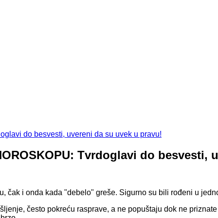
OSKOPU: Tvrdoglavi do besvesti, uve
avu, čak i onda kada "debelo" greše. Sigurno su bili rođeni u j
jenje, često pokreću rasprave, a ne popuštaju dok ne priznate d
 brzo.