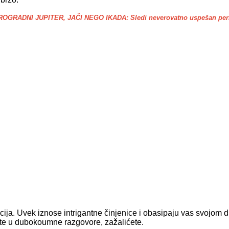
OGRADNI JUPITER, JAČI NEGO IKADA: Sledi neverovatno uspešan perio
cija. Uvek iznose intrigantne činjenice i obasipaju vas svojom 
ite u dubokoumne razgovore, zažalićete.