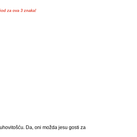
d za ova 3 znaka!
duhovitošću. Da, oni možda jesu gosti za