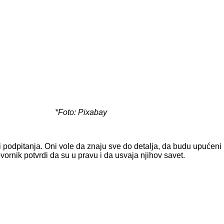
*Foto: Pixabay
odpitanja. Oni vole da znaju sve do detalja, da budu upućeni u c
rnik potvrdi da su u pravu i da usvaja njihov savet.