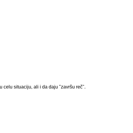
elu situaciju, ali i da daju "završu reč".