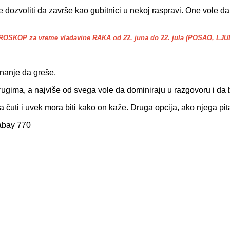
e dozvoliti da završe kao gubitnici u nekoj raspravi. One vole d
SKOP za vreme vladavine RAKA od 22. juna do 22. jula (POSAO, LJ
znanje da greše.
drugima, a najviše od svega vole da dominiraju u razgovoru i da
čuti i uvek mora biti kako on kaže. Druga opcija, ako njega pita