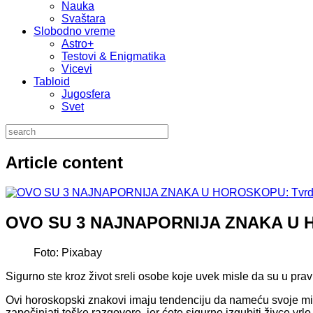
Nauka
Svaštara
Slobodno vreme
Astro+
Testovi & Enigmatika
Vicevi
Tabloid
Jugosfera
Svet
Article content
OVO SU 3 NAJNAPORNIJA ZNAKA U HOR
Foto: Pixabay
Sigurno ste kroz život sreli osobe koje uvek misle da su u pr
Ovi horoskopski znakovi imaju tendenciju da nameću svoje mišl
započinjati teške razgovore, jer ćete sigurno izgubiti živce vrlo