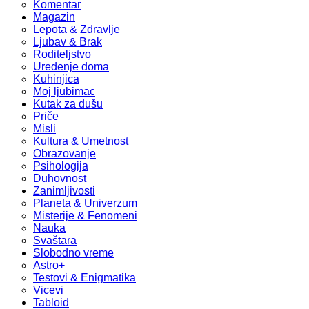
Komentar
Magazin
Lepota & Zdravlje
Ljubav & Brak
Roditeljstvo
Uređenje doma
Kuhinjica
Moj ljubimac
Kutak za dušu
Priče
Misli
Kultura & Umetnost
Obrazovanje
Psihologija
Duhovnost
Zanimljivosti
Planeta & Univerzum
Misterije & Fenomeni
Nauka
Svaštara
Slobodno vreme
Astro+
Testovi & Enigmatika
Vicevi
Tabloid