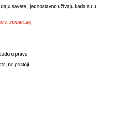
a daju savete i jednostavno uživaju kada su u
UBAV, ZDRAVLJE)
 budu u pravu.
te, ne postoji.