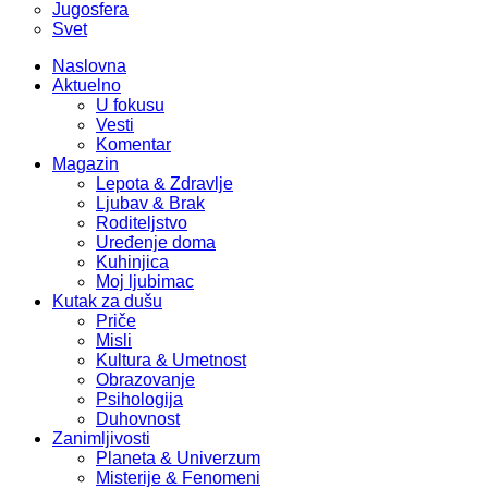
Jugosfera
Svet
Naslovna
Aktuelno
U fokusu
Vesti
Komentar
Magazin
Lepota & Zdravlje
Ljubav & Brak
Roditeljstvo
Uređenje doma
Kuhinjica
Moj ljubimac
Kutak za dušu
Priče
Misli
Kultura & Umetnost
Obrazovanje
Psihologija
Duhovnost
Zanimljivosti
Planeta & Univerzum
Misterije & Fenomeni