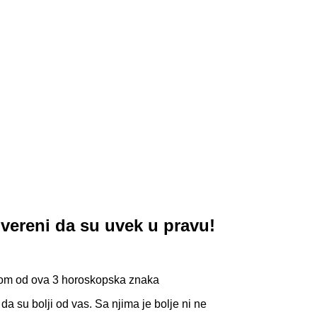
reni da su uvek u pravu!
ednom od ova 3 horoskopska znaka
a su bolji od vas. Sa njima je bolje ni ne