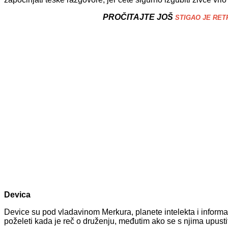
PROČITAJTE JOŠ
STIGAO JE RETR
Devica
Device su pod vladavinom Merkura, planete intelekta i informa
poželeti kada je reč o druženju, međutim ako se s njima upust