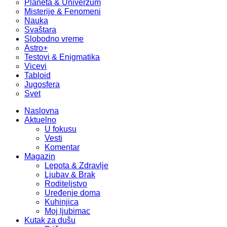
Planeta & Univerzum
Misterije & Fenomeni
Nauka
Svaštara
Slobodno vreme
Astro+
Testovi & Enigmatika
Vicevi
Tabloid
Jugosfera
Svet
Naslovna
Aktuelno
U fokusu
Vesti
Komentar
Magazin
Lepota & Zdravlje
Ljubav & Brak
Roditeljstvo
Uređenje doma
Kuhinjica
Moj ljubimac
Kutak za dušu