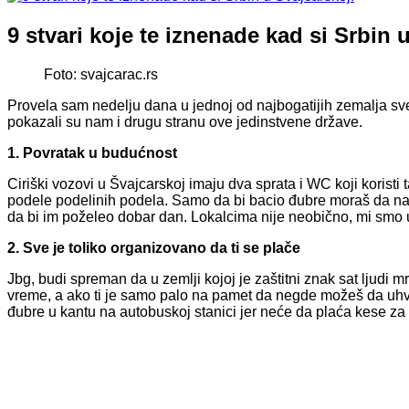
9 stvari koje te iznenade kad si Srbin 
Foto: svajcarac.rs
Provela sam nedelju dana u jednoj od najbogatijih zemalja sveta
pokazali su nam i drugu stranu ove jedinstvene države.
1. Povratak u budućnost
Ciriški vozovi u Švajcarskoj imaju dva sprata i WC koji korist
podele podelinih podela. Samo da bi bacio đubre moraš da nau
da bi im poželeo dobar dan. Lokalcima nije neobično, mi smo 
2. Sve je toliko organizovano da ti se plače
Jbg, budi spreman da u zemlji kojoj je zaštitni znak sat ljud
vreme, a ako ti je samo palo na pamet da negde možeš da uhvat
đubre u kantu na autobuskoj stanici jer neće da plaća kese za 