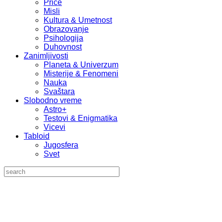
Priče
Misli
Kultura & Umetnost
Obrazovanje
Psihologija
Duhovnost
Zanimljivosti
Planeta & Univerzum
Misterije & Fenomeni
Nauka
Svaštara
Slobodno vreme
Astro+
Testovi & Enigmatika
Vicevi
Tabloid
Jugosfera
Svet