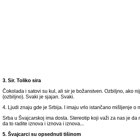
3. Sir. Toliko sira
Čokolada i satovi su kul, ali sir je božanstven. Ozbiljno, ako n
(ozbiljno). Svaki je sjajan. Svaki.
4. Ljudi znaju gde je Srbija. I imaju vrlo istančano mišljenje o n
Srba u Švajcarskoj ima dosta. Stereotip koji važi za nas je da 
da to radite iznova i iznova i iznova...
5. Švajcarci su opsednuti tišinom