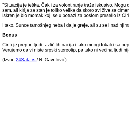
"Situacija je teška. Čak i za volontiranje traže iskustvo. Mo
sam, ali kirija za stan je toliko velika da skoro svi žive sa
iskren je bio momak koji se u potrazi za poslom preselio iz Ciri
I tako. Sunce tamošnjeg neba i dalje greje, ali su se i nad njima
Bonus
Cirih je prepun ljudi različitih nacija i iako mnogi lokalci sa 
Verujemo da vi niste srpski stereotip, pa tako ni većina ljudi n
(Izvor:
24Sata.rs
/ N. Gavrilović)