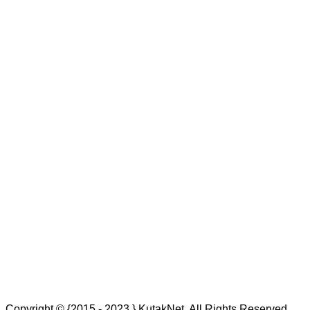
Copyright © {2015 - 2023.} KutakNet. All Rights Reserved