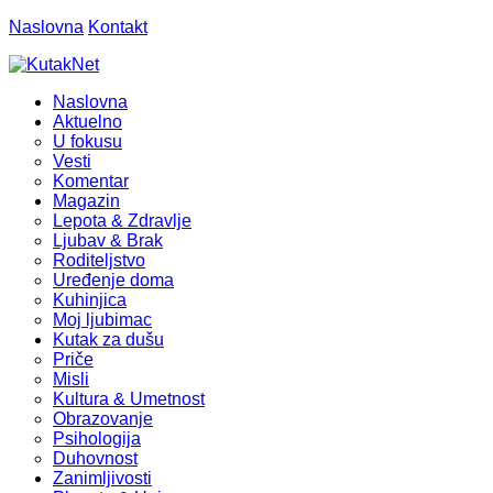
Naslovna
Kontakt
Naslovna
Aktuelno
U fokusu
Vesti
Komentar
Magazin
Lepota & Zdravlje
Ljubav & Brak
Roditeljstvo
Uređenje doma
Kuhinjica
Moj ljubimac
Kutak za dušu
Priče
Misli
Kultura & Umetnost
Obrazovanje
Psihologija
Duhovnost
Zanimljivosti