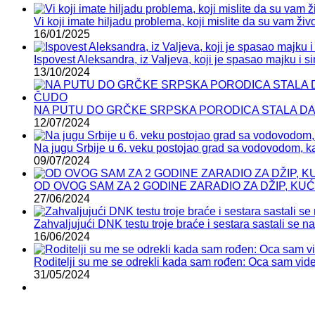
Vi koji imate hiljadu problema, koji mislite da su vam živ
16/01/2025
Ispovest Aleksandra, iz Valjeva, koji je spasao majku i
13/10/2024
NA PUTU DO GRČKE SRPSKA PORODICA STALA DA PR
12/07/2024
Na jugu Srbije u 6. veku postojao grad sa vodovodom, 
09/07/2024
OD OVOG SAM ZA 2 GODINE ZARADIO ZA DŽIP, KUĆU, KA
27/06/2024
Zahvaljujući DNK testu troje braće i sestara sastali se 
16/06/2024
Roditelji su me se odrekli kada sam rođen: Oca sam vid
31/05/2024