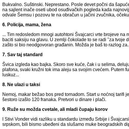
Bukvalno. Suštinski. Neprestano. Posle devet počni da šapućeš
na sajlent inače oseti ubod osuđivačkih pogleda kada najnoviji
odvale Šemsu i pozovu te na obračun u jačini zvučnika, očekuj
6. Policija, mama, žena
... Tim redosledom mnogi autohtoni Švajcarci vrte brojeve na mob
baciti saksiju na glavu. U zemlji čokolade to se radi "za tvoje 
zašto si bio neodgovoran građanin. Možda je baš to razlog za..
7. Sav taj standard
Švica izgleda kao bajka. Skoro sve kuće, čak i u selima, delu
plafona, svaki kružni tok ima aleju sa svojim cvećem. Putem fu
luskuz...
8. Ne ulazi u taksi
Nemoj, makar bežao bos pred tornadom. Start u noćnoj tarifi je 
šestoro izašlo 120 franaka. Pretvori u dinare i plači.
9. Ruže su možda cvetale, ali mladi čupaju korov
I Stivi Vonder vidi razliku u standardu između Srbije i Švajca
srpskom, bili bismo ubeđeni da slušamo muke beogradskih d