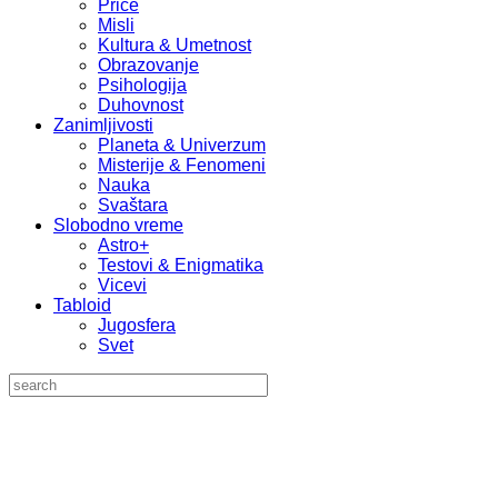
Priče
Misli
Kultura & Umetnost
Obrazovanje
Psihologija
Duhovnost
Zanimljivosti
Planeta & Univerzum
Misterije & Fenomeni
Nauka
Svaštara
Slobodno vreme
Astro+
Testovi & Enigmatika
Vicevi
Tabloid
Jugosfera
Svet