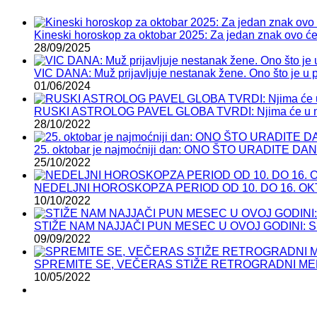
Kineski horoskop za oktobar 2025: Za jedan znak ovo će b
28/09/2025
VIC DANA: Muž prijavljuje nestanak žene. Ono što je u po
01/06/2024
RUSKI ASTROLOG PAVEL GLOBA TVRDI: Njima će u n
28/10/2022
25. oktobar je najmoćniji dan: ONO ŠTO URADIT
25/10/2022
NEDELJNI HOROSKOPZA PERIOD OD 10. DO 16. OKTOBRA:
10/10/2022
STIŽE NAM NAJJAČI PUN MESEC U OVOJ GODINI: Sutra
09/09/2022
SPREMITE SE, VEČERAS STIŽE RETROGRADNI MERKU
10/05/2022