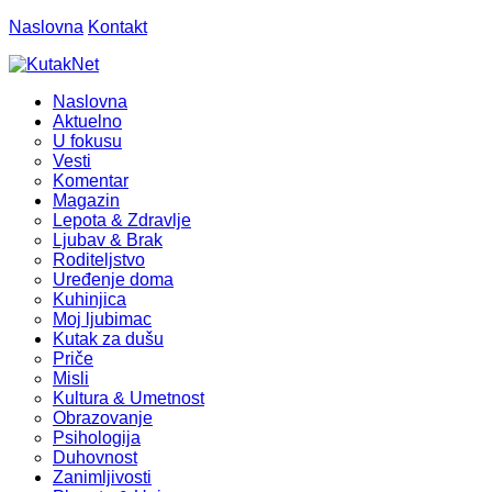
Naslovna
Kontakt
Naslovna
Aktuelno
U fokusu
Vesti
Komentar
Magazin
Lepota & Zdravlje
Ljubav & Brak
Roditeljstvo
Uređenje doma
Kuhinjica
Moj ljubimac
Kutak za dušu
Priče
Misli
Kultura & Umetnost
Obrazovanje
Psihologija
Duhovnost
Zanimljivosti