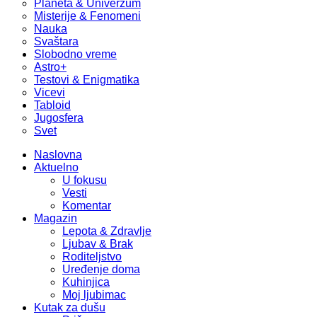
Planeta & Univerzum
Misterije & Fenomeni
Nauka
Svaštara
Slobodno vreme
Astro+
Testovi & Enigmatika
Vicevi
Tabloid
Jugosfera
Svet
Naslovna
Aktuelno
U fokusu
Vesti
Komentar
Magazin
Lepota & Zdravlje
Ljubav & Brak
Roditeljstvo
Uređenje doma
Kuhinjica
Moj ljubimac
Kutak za dušu