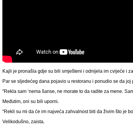
Kajli je pronašla gdje su bili smješteni i odnijela im cvijeće i 
Par se sljedećeg dana pojavio u restoranu i ponudio se da joj
“Rekla sam ‘nema šanse, ne morate to da radite za mene. Sam
Međutim, oni su bili uporni.
“Rekli su mi da će im najveća zahvalnost biti da živim što je b
Velikodušno, zaista.