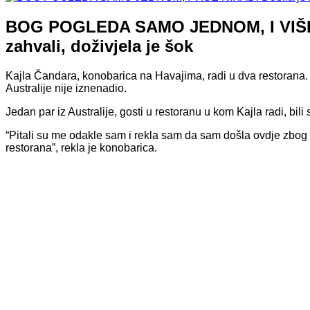
BOG POGLEDA SAMO JEDNOM, I VIŠE NIK
zahvali, doživjela je šok
Kajla Čandara, konobarica na Havajima, radi u dva restorana. Z
Australije nije iznenadio.
Jedan par iz Australije, gosti u restoranu u kom Kajla radi, bili 
“Pitali su me odakle sam i rekla sam da sam došla ovdje zbo
restorana”, rekla je konobarica.