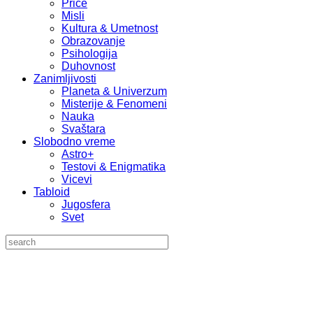
Priče
Misli
Kultura & Umetnost
Obrazovanje
Psihologija
Duhovnost
Zanimljivosti
Planeta & Univerzum
Misterije & Fenomeni
Nauka
Svaštara
Slobodno vreme
Astro+
Testovi & Enigmatika
Vicevi
Tabloid
Jugosfera
Svet