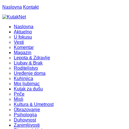
Naslovna
Kontakt
Naslovna
Aktuelno
U fokusu
Vesti
Komentar
Magazin
Lepota & Zdravlje
Ljubav & Brak
Roditeljstvo
Uređenje doma
Kuhinjica
Moj ljubimac
Kutak za dušu
Priče
Misli
Kultura & Umetnost
Obrazovanje
Psihologija
Duhovnost
Zanimljivosti