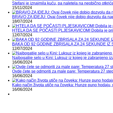
Stefani je iznajmila kuću, pa naletela na neobično otkrić
15/11/2024
BRAVO ZA IDEJU: Ovaj čovek nije dobio dozvolu da napr
18/07/2024
HTELA DA SE POČASTI PLJESKAVICOM! Dobila je prilog k
12/07/2024
BAKA OD 92 GODINE ZBRISALA ZA 24 SEKUNDE IZ S
12/07/2024
Najbogatije selo u Kini: Luksuz iz kojeg je zabranjeno i
16/06/2024
Ovde ćete se odmoriti za male pare: Temperatura 27 ste
16/06/2024
Kako način života utiče na čoveka: Hunze puno hodaju, 
16/06/2024