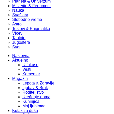
Planeta & Univerzum
Misterije & Fenomeni
Nauka
Svaštara
Slobodno vreme
Astro+
Testovi & Enigmatika
Vicevi
Tabloid
Jugosfera
Svet
Naslovna
Aktuelno
U fokusu
Vesti
Komentar
Magazin
Lepota & Zdravlje
Ljubav & Brak
Roditeljstvo
Uređenje doma
Kuhinjica
Moj ljubimac
Kutak za dušu