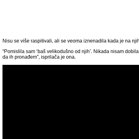
Nisu se više raspitivali, ali se veoma iznenadila kada je na nj
“Pomislila sam ‘baš velikodušno od njih’. Nikada nisam dobila 
da ih pronađem”, isprilača je ona.