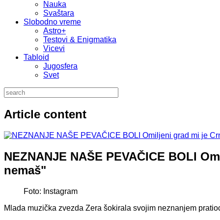
Nauka
Svaštara
Slobodno vreme
Astro+
Testovi & Enigmatika
Vicevi
Tabloid
Jugosfera
Svet
Article content
NEZNANJE NAŠE PEVAČICE BOLI Omilje
nemaš"
Foto: Instagram
Mlada muzička zvezda Zera šokirala svojim neznanjem pratio