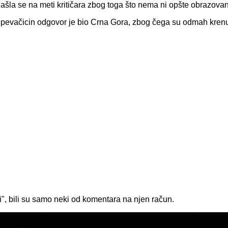
ašla se na meti kritičara zbog toga što nema ni opšte obrazovan
, a pevačicin odgovor je bio Crna Gora, zbog čega su odmah krenu
", bili su samo neki od komentara na njen račun.