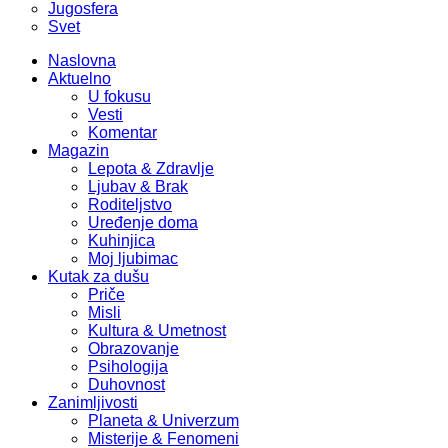
Jugosfera
Svet
Naslovna
Aktuelno
U fokusu
Vesti
Komentar
Magazin
Lepota & Zdravlje
Ljubav & Brak
Roditeljstvo
Uređenje doma
Kuhinjica
Moj ljubimac
Kutak za dušu
Priče
Misli
Kultura & Umetnost
Obrazovanje
Psihologija
Duhovnost
Zanimljivosti
Planeta & Univerzum
Misterije & Fenomeni