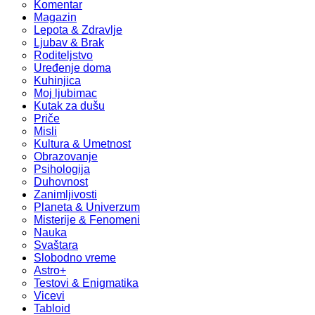
Komentar
Magazin
Lepota & Zdravlje
Ljubav & Brak
Roditeljstvo
Uređenje doma
Kuhinjica
Moj ljubimac
Kutak za dušu
Priče
Misli
Kultura & Umetnost
Obrazovanje
Psihologija
Duhovnost
Zanimljivosti
Planeta & Univerzum
Misterije & Fenomeni
Nauka
Svaštara
Slobodno vreme
Astro+
Testovi & Enigmatika
Vicevi
Tabloid