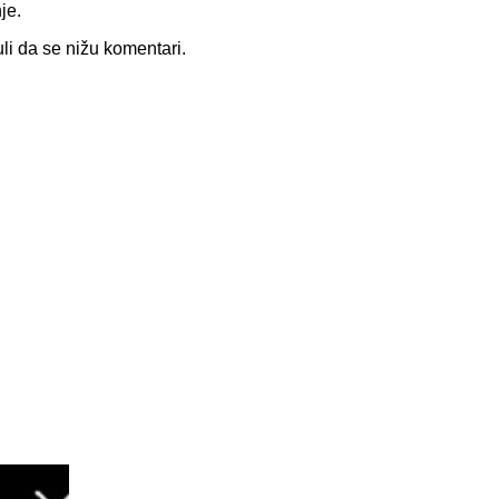
je.
li da se nižu komentari.