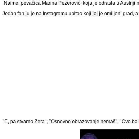
Naime, pevačica Marina Pezerović, koja je odrasla u Austriji n
Jedan fan ju je na Instagramu upitao koji joj je omiljeni grad
"E, pa stvarno Zera", "Osnovno obrazovanje nemaš", "Ovo boli