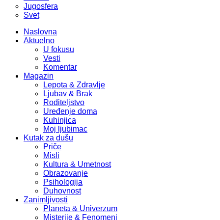
Jugosfera
Svet
Naslovna
Aktuelno
U fokusu
Vesti
Komentar
Magazin
Lepota & Zdravlje
Ljubav & Brak
Roditeljstvo
Uređenje doma
Kuhinjica
Moj ljubimac
Kutak za dušu
Priče
Misli
Kultura & Umetnost
Obrazovanje
Psihologija
Duhovnost
Zanimljivosti
Planeta & Univerzum
Misterije & Fenomeni