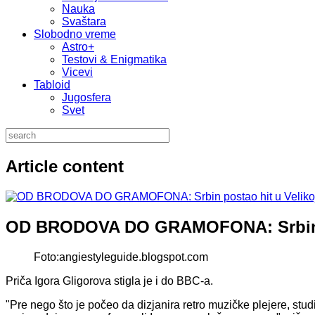
Nauka
Svaštara
Slobodno vreme
Astro+
Testovi & Enigmatika
Vicevi
Tabloid
Jugosfera
Svet
Article content
OD BRODOVA DO GRAMOFONA: Srbin pos
Foto:angiestyleguide.blogspot.com
Priča Igora Gligorova stigla je i do BBC-a.
"Pre nego što je počeo da dizjanira retro muzičke plejere, st