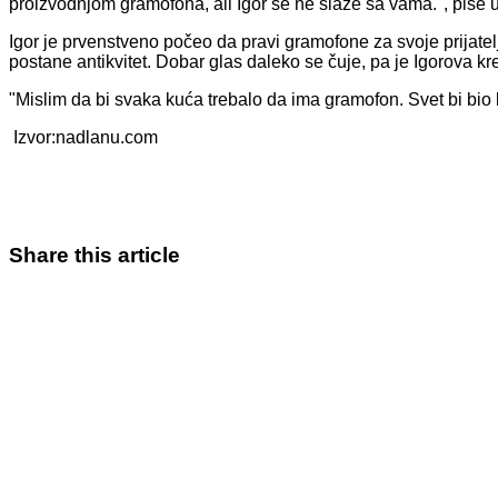
proizvodnjom gramofona, ali Igor se ne slaže sa vama.", piše u
Igor je prvenstveno počeo da pravi gramofone za svoje prijate
postane antikvitet. Dobar glas daleko se čuje, pa je Igorova kre
"Mislim da bi svaka kuća trebalo da ima gramofon. Svet bi bio 
Izvor:nadlanu.com
Share this article