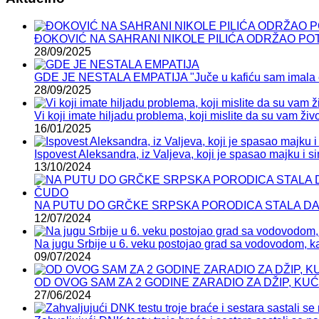
ĐOKOVIĆ NA SAHRANI NIKOLE PILIĆA ODRŽAO POTRESAN 
28/09/2025
GDE JE NESTALA EMPATIJA "Juče u kafiću sam imala epi
28/09/2025
Vi koji imate hiljadu problema, koji mislite da su vam živ
16/01/2025
Ispovest Aleksandra, iz Valjeva, koji je spasao majku i
13/10/2024
NA PUTU DO GRČKE SRPSKA PORODICA STALA DA PR
12/07/2024
Na jugu Srbije u 6. veku postojao grad sa vodovodom, 
09/07/2024
OD OVOG SAM ZA 2 GODINE ZARADIO ZA DŽIP, KUĆU, KA
27/06/2024