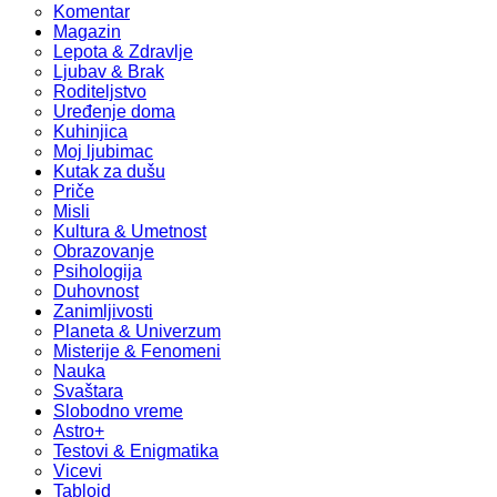
Komentar
Magazin
Lepota & Zdravlje
Ljubav & Brak
Roditeljstvo
Uređenje doma
Kuhinjica
Moj ljubimac
Kutak za dušu
Priče
Misli
Kultura & Umetnost
Obrazovanje
Psihologija
Duhovnost
Zanimljivosti
Planeta & Univerzum
Misterije & Fenomeni
Nauka
Svaštara
Slobodno vreme
Astro+
Testovi & Enigmatika
Vicevi
Tabloid