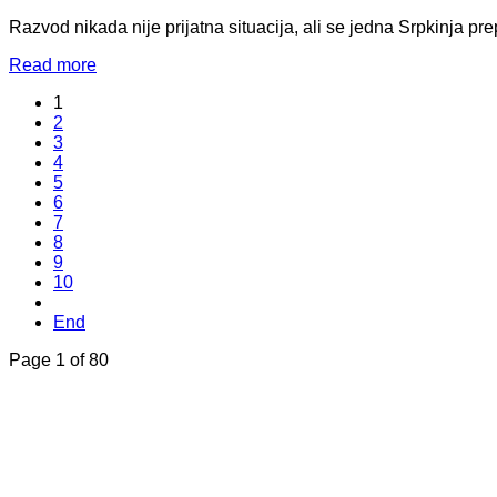
Razvod nikada nije prijatna situacija, ali se jedna Srpkinja pr
Read more
1
2
3
4
5
6
7
8
9
10
End
Page 1 of 80