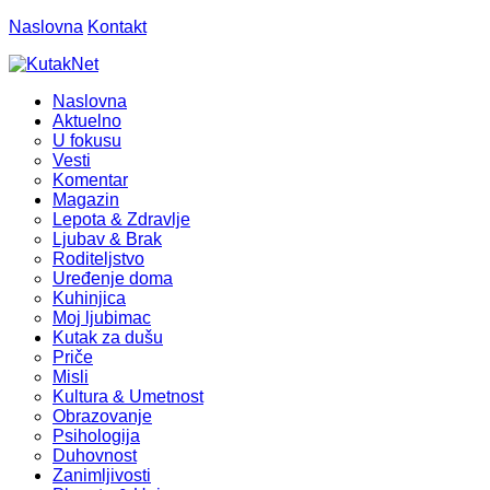
Naslovna
Kontakt
Naslovna
Aktuelno
U fokusu
Vesti
Komentar
Magazin
Lepota & Zdravlje
Ljubav & Brak
Roditeljstvo
Uređenje doma
Kuhinjica
Moj ljubimac
Kutak za dušu
Priče
Misli
Kultura & Umetnost
Obrazovanje
Psihologija
Duhovnost
Zanimljivosti