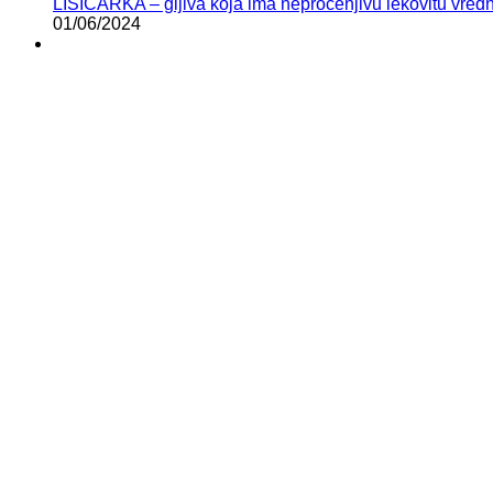
LISIČARKA – gljiva koja ima neprocenjivu lekovitu vred
01/06/2024