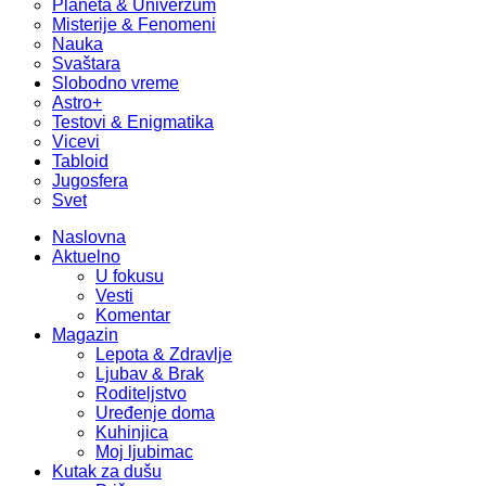
Planeta & Univerzum
Misterije & Fenomeni
Nauka
Svaštara
Slobodno vreme
Astro+
Testovi & Enigmatika
Vicevi
Tabloid
Jugosfera
Svet
Naslovna
Aktuelno
U fokusu
Vesti
Komentar
Magazin
Lepota & Zdravlje
Ljubav & Brak
Roditeljstvo
Uređenje doma
Kuhinjica
Moj ljubimac
Kutak za dušu