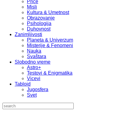
Priče
Misli
Kultura & Umetnost
Obrazovanje
Psihologija
Duhovnost
Zanimljivosti
Planeta & Univerzum
Misterije & Fenomeni
Nauka
Svaštara
Slobodno vreme
Astro+
Testovi & Enigmatika
Vicevi
Tabloid
Jugosfera
Svet