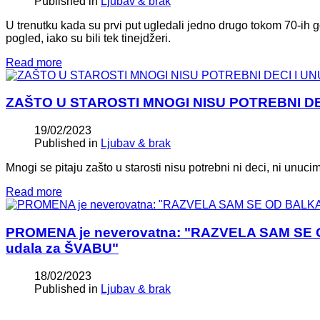
Published in
Ljubav & brak
U trenutku kada su prvi put ugledali jedno drugo tokom 70-ih g
pogled, iako su bili tek tinejdžeri.
Read more
ZAŠTO U STAROSTI MNOGI NISU POTREBNI DECI 
19/02/2023
Published in
Ljubav & brak
Mnogi se pitaju zašto u starosti nisu potrebni ni deci, ni unuci
Read more
PROMENA je neverovatna: "RAZVELA SAM SE
udala za ŠVABU"
18/02/2023
Published in
Ljubav & brak