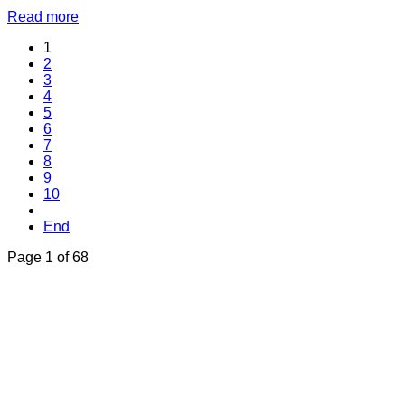
Read more
1
2
3
4
5
6
7
8
9
10
End
Page 1 of 68