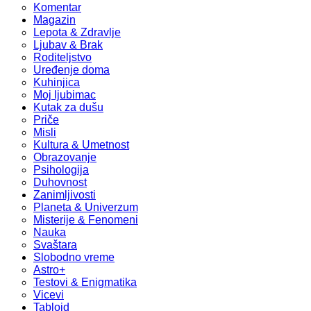
Komentar
Magazin
Lepota & Zdravlje
Ljubav & Brak
Roditeljstvo
Uređenje doma
Kuhinjica
Moj ljubimac
Kutak za dušu
Priče
Misli
Kultura & Umetnost
Obrazovanje
Psihologija
Duhovnost
Zanimljivosti
Planeta & Univerzum
Misterije & Fenomeni
Nauka
Svaštara
Slobodno vreme
Astro+
Testovi & Enigmatika
Vicevi
Tabloid