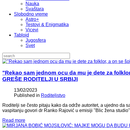
Nauka
Svaštara
Slobodno vreme
Astro+
Testovi & Enigmatika
Vicevi
Tabloid
Jugosfera
Svet
"Rekao sam jednom ocu da mu je dete za folklor,
GREŠE RODITELJI U SRBIJI
13/02/2023
Published in
Roditeljstvo
Roditelji se često pitaju kako da održe autoritet, a ujedno d
vaspitanju govori dr Ranko Rajović u emisiji "Blic žena studio",
Read more