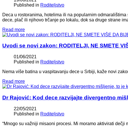
Published in
Roditeljstvo
Deca u rostoranima, hotelima ili na popularnim odmaralištima su 
dece, plač ili njihovo trčanje po lokalu, dok sa druge strane im
Read more
Uvodi se novi zakon: RODITELJI, NE SMETE VIŠ
01/06/2021
Published in
Roditeljstvo
Nema više batina u vaspitavanju dece u Srbiji, kaže novi zakon 
Read more
Dr Rajović: Kod dece razvijajte divergentno mišlj
22/05/2021
Published in
Roditeljstvo
“Mnogo su važniji misaoni procesi. Mi moramo aktivirati dečji 