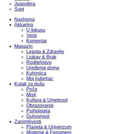
Jugosfera
Svet
Naslovna
Aktuelno
U fokusu
Vesti
Komentar
Magazin
Lepota & Zdravlje
Ljubav & Brak
Roditeljstvo
Uređenje doma
Kuhinjica
Moj ljubimac
Kutak za dušu
Priče
Misli
Kultura & Umetnost
Obrazovanje
Psihologija
Duhovnost
Zanimljivosti
Planeta & Univerzum
Misterije & Fenomeni