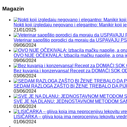
Magazin
Nokti koji izgledaju negovano i elegantno: Manikir koji je 
21/01/2025
Veterinar saopštio porodici da moraju da USPAVAJU P
09/06/2024
OVO NIJE OČEKIVALA: Izbacila mačku napolje, a ona je
09/06/2024
Bez kuvanja i konzervansa! Recept za DOMAĆI SOK 
03/06/2024
SEDAM RAZLOGA ZAŠTO BI ŽENE TREBALO DA PIJ
03/06/2024
SVE JE NA DLANU: JEDNOSTAVNOM METODOM SAMI
01/06/2024
LISIČARKA – gljiva koja ima neprocenjivu lekovitu vred
01/06/2024