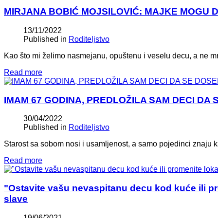
MIRJANA BOBIĆ MOJSILOVIĆ: MAJKE MOGU
13/11/2022
Published in
Roditeljstvo
Kao što mi želimo nasmejanu, opuštenu i veselu decu, a ne mr
Read more
IMAM 67 GODINA, PREDLOŽILA SAM DECI DA SE D
30/04/2022
Published in
Roditeljstvo
Starost sa sobom nosi i usamljenost, a samo pojedinci znaju k
Read more
"Ostavite vašu nevaspitanu decu kod kuće ili pr
slave
19/06/2021