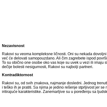
Nezavisnost
Rakovi su veoma kompleksne ličnosti. Oni su nekada dovoljni sam
već će delovati samopouzdano. Ali čim zagrebete ispod površin
To su obično one osobe oko vas koje su uvek u vezi ili imaju 
dečije bolesti nesigurnosti, Rakovi su najbolji partneri.
Kontradiktornost
Rakovi su, od svih znakova, najmanje dosledni. Jednog trenut
i teško ih je pratiti. Sa njima je jedino rešenje stprljivost jer
iritirajuće karakteristike. Zanemarljive su u poređenju sa lj