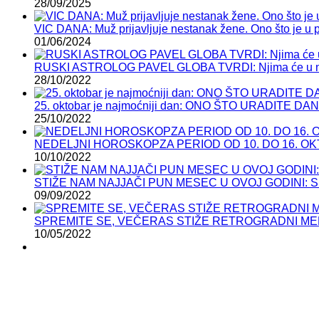
28/09/2025
VIC DANA: Muž prijavljuje nestanak žene. Ono što je u po
01/06/2024
RUSKI ASTROLOG PAVEL GLOBA TVRDI: Njima će u n
28/10/2022
25. oktobar je najmoćniji dan: ONO ŠTO URADIT
25/10/2022
NEDELJNI HOROSKOPZA PERIOD OD 10. DO 16. OKTOBRA:
10/10/2022
STIŽE NAM NAJJAČI PUN MESEC U OVOJ GODINI: Sutra
09/09/2022
SPREMITE SE, VEČERAS STIŽE RETROGRADNI MERKU
10/05/2022