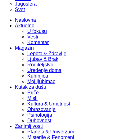
Jugosfera
Svet
Naslovna
Aktuelno
U fokusu
Vesti
Komentar
Magazin
Lepota & Zdravlje
Ljubav & Brak
Roditeljstvo
Uređenje doma
Kuhinjica
Moj ljubimac
Kutak za dušu
Priče
Misli
Kultura & Umetnost
Obrazovanje
Psihologija
Duhovnost
Zanimljivosti
Planeta & Univerzum
Misterije & Fenomeni