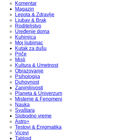
Komentar
Magazin
Lepota & Zdravlje
Ljubav & Brak
Roditeljstvo
Uređenje doma
Kuhinjica
Moj ljubimac
Kutak za dušu
Priče
Misli
Kultura & Umetnost
Obrazovanje
Psihologija
Duhovnost
Zanimljivosti
Planeta & Univerzum
Misterije & Fenomeni
Nauka
Svaštara
Slobodno vreme
Astro+
Testovi & Enigmatika
Vicevi
Tabloid