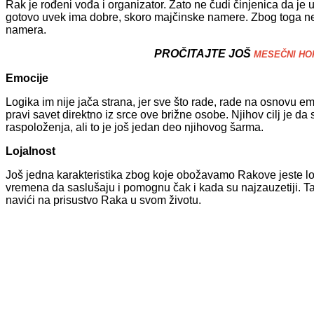
Rak je rođeni vođa i organizator. Zato ne čudi činjenica da je
gotovo uvek ima dobre, skoro majčinske namere. Zbog toga neka
namera.
PROČITAJTE JOŠ
MESEČNI HORO
Emocije
Logika im nije jača strana, jer sve što rade, rade na osnovu em
pravi savet direktno iz srce ove brižne osobe. Njihov cilj je da
raspoloženja, ali to je još jedan deo njihovog šarma.
Lojalnost
Još jedna karakteristika zbog koje obožavamo Rakove jeste lojal
vremena da saslušaju i pomognu čak i kada su najzauzetiji. Tak
navići na prisustvo Raka u svom životu.