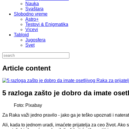
Nauka
Svaštara
Slobodno vreme
Astro+
Testovi & Enigmatika
Vicevi
Tabloid
Jugosfera
Svet
Article content
5 razloga zašto je dobro da imate osetl
Foto: Pixabay
Za Raka važi jedno pravilo - jako ga je teško upoznati i naterati
Ali, kada to jednom uradi, imaćete prijatelja za ceo život. Ako 