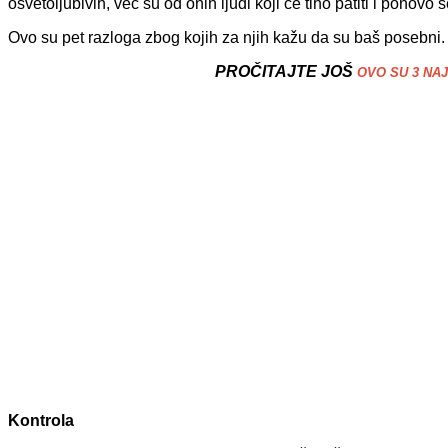
osvetoljubivih, već su od onih ljudi koji će tiho patiti i ponovo se
Ovo su pet razloga zbog kojih za njih kažu da su baš posebni.
PROČITAJTE JOŠ
OVO SU 3 NAJ
Kontrola