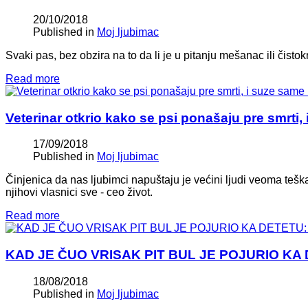
20/10/2018
Published in
Moj ljubimac
Svaki pas, bez obzira na to da li je u pitanju mešanac ili čis
Read more
Veterinar otkrio kako se psi ponašaju pre smrti
17/09/2018
Published in
Moj ljubimac
Činjenica da nas ljubimci napuštaju je većini ljudi veoma teš
njihovi vlasnici sve - ceo život.
Read more
KAD JE ČUO VRISAK PIT BUL JE POJURIO KA DE
18/08/2018
Published in
Moj ljubimac