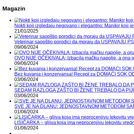
Magazin
Nokti koji izgledaju negovano i elegantno: Manikir koji je 
21/01/2025
Veterinar saopštio porodici da moraju da USPAVAJU P
09/06/2024
OVO NIJE OČEKIVALA: Izbacila mačku napolje, a ona je
09/06/2024
Bez kuvanja i konzervansa! Recept za DOMAĆI SOK 
03/06/2024
SEDAM RAZLOGA ZAŠTO BI ŽENE TREBALO DA PIJ
03/06/2024
SVE JE NA DLANU: JEDNOSTAVNOM METODOM SAMI
01/06/2024
LISIČARKA – gljiva koja ima neprocenjivu lekovitu vred
01/06/2024