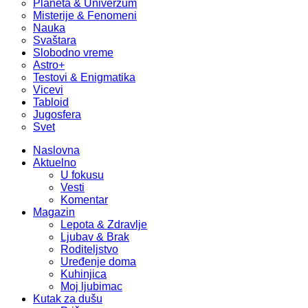
Planeta & Univerzum
Misterije & Fenomeni
Nauka
Svaštara
Slobodno vreme
Astro+
Testovi & Enigmatika
Vicevi
Tabloid
Jugosfera
Svet
Naslovna
Aktuelno
U fokusu
Vesti
Komentar
Magazin
Lepota & Zdravlje
Ljubav & Brak
Roditeljstvo
Uređenje doma
Kuhinjica
Moj ljubimac
Kutak za dušu