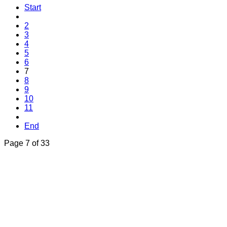
Start
2
3
4
5
6
7
8
9
10
11
End
Page 7 of 33