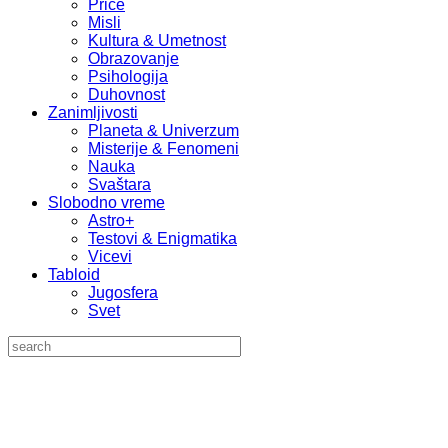
Priče
Misli
Kultura & Umetnost
Obrazovanje
Psihologija
Duhovnost
Zanimljivosti
Planeta & Univerzum
Misterije & Fenomeni
Nauka
Svaštara
Slobodno vreme
Astro+
Testovi & Enigmatika
Vicevi
Tabloid
Jugosfera
Svet