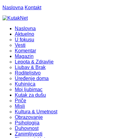
Naslovna
Kontakt
Naslovna
Aktuelno
U fokusu
Vesti
Komentar
Magazin
Lepota & Zdravlje
Ljubav & Brak
Roditeljstvo
Uređenje doma
Kuhinjica
Moj ljubimac
Kutak za dušu
Priče
Misli
Kultura & Umetnost
Obrazovanje
Psihologija
Duhovnost
Zanimljivosti