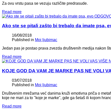
Za ovu vrstu pasa se vezuju različite predrasude.
Read more
Ako ste se pitali zašto bi trebalo da imate ps
16/08/2018
Published in
Moj ljubimac
Jedan pas je postao prava zvezda društvenih medija nakon što 
Read more
KOJE GOD DA VAM JE MARKE PAS NE VOLI VAS V
03/07/2018
Published in
Moj ljubimac
Društvenim mrežama već danima kruži emotivna priča o metaf
koje ne mari za to "koje je marke", gde ga šetaš ili kojom hran
Read more