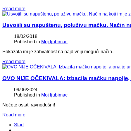
Read more
Usvojili su napuštenu, poluživu mačku. Način na 
18/02/2018
Published in
Moj ljubimac
Pokazala im je zahvalnost na najdivniji mogući način...
Read more
OVO NIJE OČEKIVALA: Izbacila mačku napolje, a
09/06/2024
Published in
Moj ljubimac
Nećete ostati ravnodušni!
Read more
Start