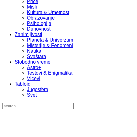
Priče
Misli
Kultura & Umetnost
Obrazovanje
Psihologija
Duhovnost
Zanimljivosti
Planeta & Univerzum
Misterije & Fenomeni
Nauka
Svaštara
Slobodno vreme
Astro+
Testovi & Enigmatika
Vicevi
Tabloid
Jugosfera
Svet