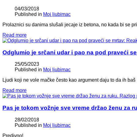
04/03/2018
Published in
Moj ljubimac
Prolaznici su danima slušali jecaje iz betona, no kada bi se prib
Read more
Odglumio je srčani udar i pao na pod praveći s
25/05/2023
Published in
Moj ljubimac
Ljudi koji ne vole mačke često kao argument daju to da ih baš b
Read more
Pas je tokom vožnje sve vreme držao ženu za r
28/02/2018
Published in
Moj ljubimac
Predivno!