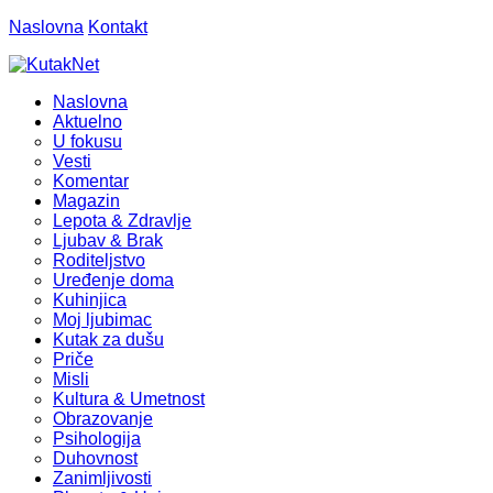
Naslovna
Kontakt
Naslovna
Aktuelno
U fokusu
Vesti
Komentar
Magazin
Lepota & Zdravlje
Ljubav & Brak
Roditeljstvo
Uređenje doma
Kuhinjica
Moj ljubimac
Kutak za dušu
Priče
Misli
Kultura & Umetnost
Obrazovanje
Psihologija
Duhovnost
Zanimljivosti