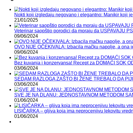
Nokti koji izgledaju negovano i elegantno: Manikir koji je 
21/01/2025
Veterinar saopštio porodici da moraju da USPAVAJU P
09/06/2024
OVO NIJE OČEKIVALA: Izbacila mačku napolje, a ona je
09/06/2024
Bez kuvanja i konzervansa! Recept za DOMAĆI SOK 
03/06/2024
SEDAM RAZLOGA ZAŠTO BI ŽENE TREBALO DA PIJ
03/06/2024
SVE JE NA DLANU: JEDNOSTAVNOM METODOM SAMI
01/06/2024
LISIČARKA – gljiva koja ima neprocenjivu lekovitu vred
01/06/2024