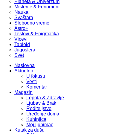
Planeta & Univerzum
Misterije & Fenomeni
Nauka
Svaštara
Slobodno vreme
Astro+
Testovi & Enigmatika
Vicevi
Tabloid
Jugosfera
Svet
Naslovna
Aktuelno
U fokusu
Vesti
Komentar
Magazin
Lepota & Zdravlje
Ljubav & Brak
Roditeljstvo
Uređenje doma
Kuhinjica
Moj ljubimac
Kutak za dušu