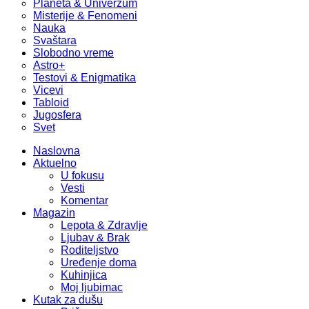
Planeta & Univerzum
Misterije & Fenomeni
Nauka
Svaštara
Slobodno vreme
Astro+
Testovi & Enigmatika
Vicevi
Tabloid
Jugosfera
Svet
Naslovna
Aktuelno
U fokusu
Vesti
Komentar
Magazin
Lepota & Zdravlje
Ljubav & Brak
Roditeljstvo
Uređenje doma
Kuhinjica
Moj ljubimac
Kutak za dušu