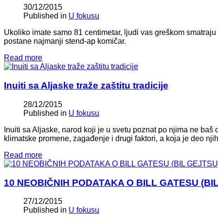
30/12/2015
Published in
U fokusu
Ukoliko imate samo 81 centimetar, ljudi vas greškom smatraju 
postane najmanji stend-ap komičar.
Read more
Inuiti sa Aljaske traže zaštitu tradicije
28/12/2015
Published in
U fokusu
Inuiti sa Aljaske, narod koji je u svetu poznat po njima ne baš
klimatske promene, zagađenje i drugi faktori, a koja je deo njiho
Read more
10 NEOBIČNIH PODATAKA O BILL GATESU (BI
27/12/2015
Published in
U fokusu