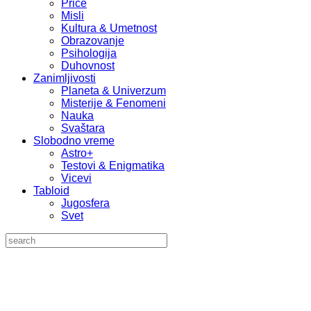
Priče
Misli
Kultura & Umetnost
Obrazovanje
Psihologija
Duhovnost
Zanimljivosti
Planeta & Univerzum
Misterije & Fenomeni
Nauka
Svaštara
Slobodno vreme
Astro+
Testovi & Enigmatika
Vicevi
Tabloid
Jugosfera
Svet