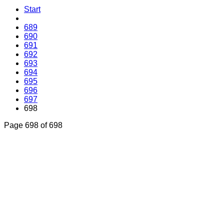
Start
689
690
691
692
693
694
695
696
697
698
Page 698 of 698