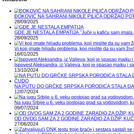
ĐOKOVIĆ NA SAHRANI NIKOLE PILIĆA ODRŽAO POTRESAN 
28/09/2025
GDE JE NESTALA EMPATIJA "Juče u kafiću sam imala epi
28/09/2025
Vi koji imate hiljadu problema, koji mislite da su vam živ
16/01/2025
Ispovest Aleksandra, iz Valjeva, koji je spasao majku i
13/10/2024
NA PUTU DO GRČKE SRPSKA PORODICA STALA DA PR
12/07/2024
Na jugu Srbije u 6. veku postojao grad sa vodovodom, 
09/07/2024
OD OVOG SAM ZA 2 GODINE ZARADIO ZA DŽIP, KUĆU, KA
27/06/2024