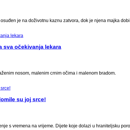
, osuđen je na doživotnu kaznu zatvora, dok je njena majka dobi
a sva očekivanja lekara
izraženim nosom, malenim crnim očima i malenom bradom.
omile su joj srce!
enje s vremena na vrijeme. Dijete koje dolazi u hraniteljsku por