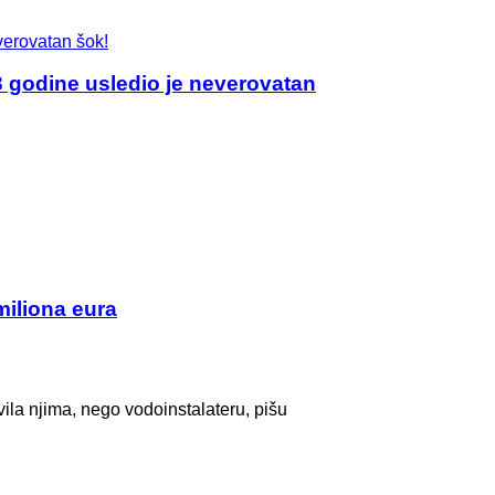
odine usledio je neverovatan
miliona eura
ila njima, nego vodoinstalateru, pišu