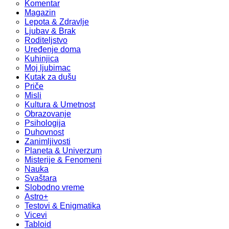
Komentar
Magazin
Lepota & Zdravlje
Ljubav & Brak
Roditeljstvo
Uređenje doma
Kuhinjica
Moj ljubimac
Kutak za dušu
Priče
Misli
Kultura & Umetnost
Obrazovanje
Psihologija
Duhovnost
Zanimljivosti
Planeta & Univerzum
Misterije & Fenomeni
Nauka
Svaštara
Slobodno vreme
Astro+
Testovi & Enigmatika
Vicevi
Tabloid