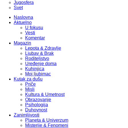
Jugosfera
Svet
Naslovna
Aktuelno
U fokusu
Vesti
Komentar
Magazin
Lepota & Zdravlje
Ljubav & Brak
Roditeljstvo
Uređenje doma
Kuhinjica
Moj ljubimac
Kutak za dušu
Priče
Misli
Kultura & Umetnost
Obrazovanje
Psihologija
Duhovnost
Zanimljivosti
Planeta & Univerzum
Misterije & Fenomeni