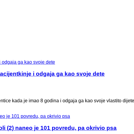
acijentkinje i odgaja ga kao svoje dete
tice kada je imao 8 godina i odgaja ga kao svoje vlastito dijete
(2) naneo je 101 povredu, pa okrivio psa