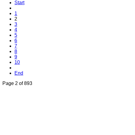
Start
1
2
3
4
5
6
7
8
9
10
End
Page 2 of 893