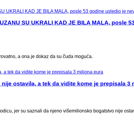
ZANU SU UKRALI KAD JE BILA MALA, posle 53 g
verovatno, a ona je dokaz da su čuda moguća.
ije ostavila, a tek da vidite kome je prepisala 3 
dicu, jer su saznali da njeno višemilionsko bogatstvo nije ostav