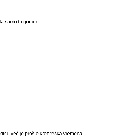
la samo tri godine.
odicu već je prošlo kroz teška vremena.