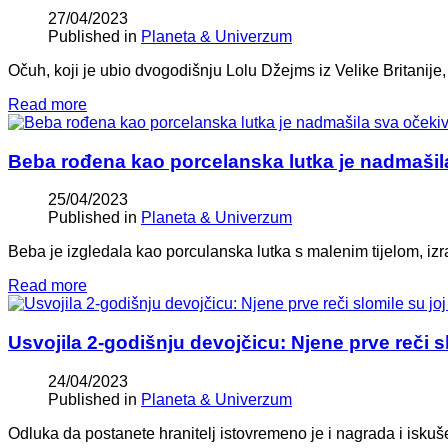
27/04/2023
Published in
Planeta & Univerzum
Očuh, koji je ubio dvogodišnju Lolu Džejms iz Velike Britanije
Read more
Beba rođena kao porcelanska lutka je nadmašil
25/04/2023
Published in
Planeta & Univerzum
Beba je izgledala kao porculanska lutka s malenim tijelom, 
Read more
Usvojila 2-godišnju devojčicu: Njene prve reči sl
24/04/2023
Published in
Planeta & Univerzum
Odluka da postanete hranitelj istovremeno je i nagrada i iskuš