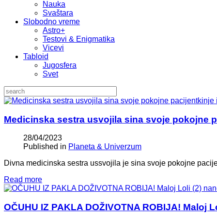
Nauka
Svaštara
Slobodno vreme
Astro+
Testovi & Enigmatika
Vicevi
Tabloid
Jugosfera
Svet
Medicinska sestra usvojila sina svoje pokojne p
28/04/2023
Published in
Planeta & Univerzum
Divna medicinska sestra ussvojila je sina svoje pokojne pacijen
Read more
OČUHU IZ PAKLA DOŽIVOTNA ROBIJA! Maloj Loli 